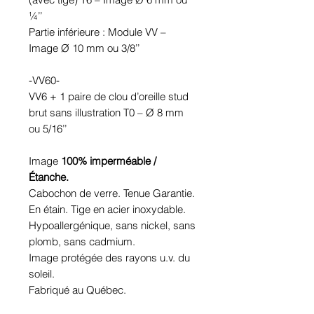
¼’’
Partie inférieure : Module VV –
Image Ø 10 mm ou 3/8’’
-VV60-
VV6 + 1 paire de clou d’oreille stud
brut sans illustration T0 – Ø 8 mm
ou 5/16’’
Image
100% imperméable /
Étanche.
Cabochon de verre. Tenue Garantie.
En étain. Tige en acier inoxydable.
Hypoallergénique, sans nickel, sans
plomb, sans cadmium.
Image protégée des rayons u.v. du
soleil.
Fabriqué au Québec.