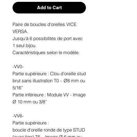
Add to Cart
Paire de boucles d'oreilles VICE
VERSA.
Jusqu'à 6 possibilités de port avec
1 seul bijou.
Caractéristiques selon le modèle:
-VV0-
Partie supérieure : Clou d’oreille stud
brut sans illustration T0 – Ø8 mm ou
5/16’’
Partie inférieure : Module VV - Image
Ø 10 mm ou 3/8’’
-VV6-
Partie supérieure :
boucle d'oreille ronde de type STUD
(avec tige) T6 – Image Ø 6 mm ou