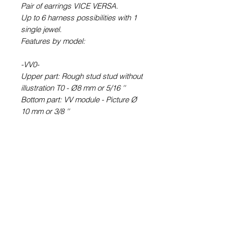
Pair of earrings VICE VERSA.
Up to 6 harness possibilities with 1
single jewel.
Features by model:
-VV0-
Upper part: Rough stud stud without
illustration T0 - Ø8 mm or 5/16 ''
Bottom part: VV module - Picture Ø
10 mm or 3/8 ''
-VV6-
Upper part: round earring STUD
type (with rod) T6 - Picture Ø 6 mm
or ¼ ''
Bottom part: VV module - Picture Ø
10 mm or 3/8 ''
-VV60-