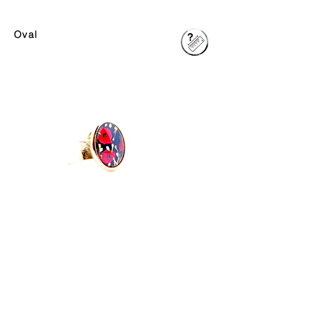
AH2008
AH2002
Oval
AH2008
AH2002
Politique de confidentialité