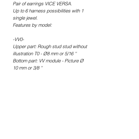
Pair of earrings VICE VERSA.
Up to 6 harness possibilities with 1
single jewel.
Features by model:
-VV0-
Upper part: Rough stud stud without
illustration T0 - Ø8 mm or 5/16 ''
Bottom part: VV module - Picture Ø
10 mm or 3/8 ''
-VV6-
Upper part: round earring STUD
type (with rod) T6 - Picture Ø 6 mm
or ¼ ''
Bottom part: VV module - Picture Ø
10 mm or 3/8 ''
-VV60-