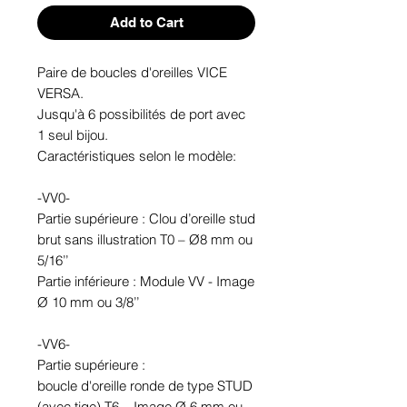
Add to Cart
Paire de boucles d'oreilles VICE
VERSA.
Jusqu'à 6 possibilités de port avec
1 seul bijou.
Caractéristiques selon le modèle:
-VV0-
Partie supérieure : Clou d’oreille stud
brut sans illustration T0 – Ø8 mm ou
5/16’’
Partie inférieure : Module VV - Image
Ø 10 mm ou 3/8’’
-VV6-
Partie supérieure :
boucle d'oreille ronde de type STUD
(avec tige) T6 – Image Ø 6 mm ou