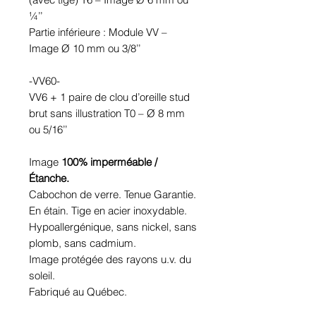
¼’’
Partie inférieure : Module VV –
Image Ø 10 mm ou 3/8’’
-VV60-
VV6 + 1 paire de clou d’oreille stud
brut sans illustration T0 – Ø 8 mm
ou 5/16’’
Image
100% imperméable /
Étanche.
Cabochon de verre. Tenue Garantie.
En étain. Tige en acier inoxydable.
Hypoallergénique, sans nickel, sans
plomb, sans cadmium.
Image protégée des rayons u.v. du
soleil.
Fabriqué au Québec.