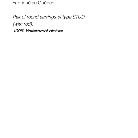
Fabriqué au Québec.
Pair of round earrings of type STUD
(with rod).
100% Waterproof picture
.
Pewter or stainless steel depending
on the size (diameter Ø) of the
chosen image.
Stainless steel rod.
Glass cabochon. Sustainability is
guaranteed.
Hypoallergenic, nickel free, lead
free, cadmium free.
Image protected from u.v. of the sun.
Made in Quebec.
Informations!
Pour visualiser les tailles d'articles,