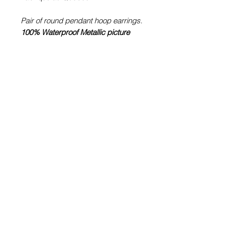
Pair of round pendant hoop earrings.
100% Waterproof Metallic picture
(Crazymage)
Stainless steel or brass plated
rhodium depending on the size
(diameter Ø) of the chosen image.
Glass cabochon. Sustainability is
guaranteed.
Hypoallergenic, nickel free, lead
free, cadmium free.
Image protected from u.v. of the sun.
Made in Quebec.
Informations!
Pour visualiser les tailles d'articles,
les différents modèles ou leurs
options, appuyez sur le bouton