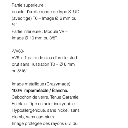
Partie supérieure :
boucle d'oreille ronde de type STUD
(avec tige) T6 – Image Ø 6 mm ou
¼’’
Partie inférieure : Module VV –
Image Ø 10 mm ou 3/8’’
-VV60-
VV6 + 1 paire de clou d’oreille stud
brut sans illustration T0 – Ø 8 mm
ou 5/16’’
Image métallique (Crazymage)
100% imperméable / Étanche.
Cabochon de verre. Tenue Garantie.
En étain. Tige en acier inoxydable.
Hypoallergénique, sans nickel, sans
plomb, sans cadmium.
Image protégée des rayons u.v. du