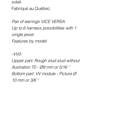
soleil.
Fabriqué au Québec.
Pair of earrings VICE VERSA.
Up to 6 harness possibilities with 1
single jewel.
Features by model:
-VV0-
Upper part: Rough stud stud without
illustration T0 - Ø8 mm or 5/16 ''
Bottom part: VV module - Picture Ø
10 mm or 3/8 ''
-VV6-
Upper part: round earring STUD
type (with rod) T6 - Picture Ø 6 mm
or ¼ ''
Bottom part: VV module - Picture Ø
10 mm or 3/8 ''