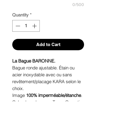
0/500
Quantity
*
Add to Cart
La Bague BARONNE.
Bague ronde ajustable. Étain ou
acier inoxydable avec ou sans
revêtement/placage KARA selon le
choix.
Image
100% imperméable/étanche
.
Cabochon de verre. Tenue Garantie.
Hypoallergénique, sans nickel (sauf
avec revêtement/placage KARA),
sans plomb, sans cadmium.
Image protégée des rayons u.v. du