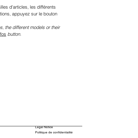
illes d'articles, les différents
tions, appuyez sur le bouton
s, the different models or their
nfos
button.
Legal Notice
Politique de confidentialité