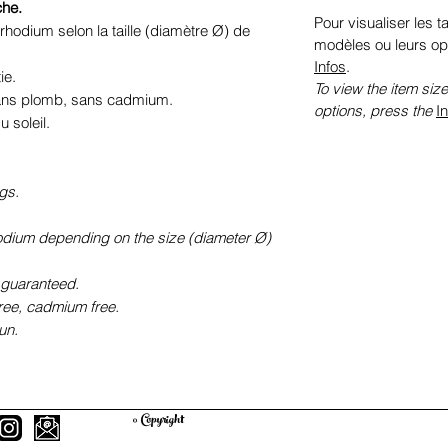
che.
Pour visualiser les ta
rhodium selon la taille (diamètre Ø) de
modèles ou leurs op
Infos
.
ie.
To view the item size
sans plomb, sans cadmium.
options, press the
I
 soleil.
gs.
hodium depending on the size (diameter Ø)
 guaranteed.
free, cadmium free.
un.
© Copyright