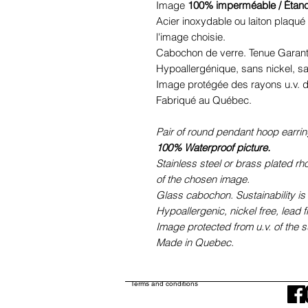
Image
100% imperméable / Étan
Acier inoxydable ou laiton plaqué 
l'image choisie.
Cabochon de verre. Tenue Garant
Hypoallergénique, sans nickel, 
Image protégée des rayons u.v. du
Fabriqué au Québec.
Pair of round pendant hoop earrin
100% Waterproof picture.
Stainless steel or brass plated r
of the chosen image.
Glass cabochon. Sustainability is
Hypoallergenic, nickel free, lead 
Image protected from u.v. of the s
Made in Quebec.
Terms and conditions