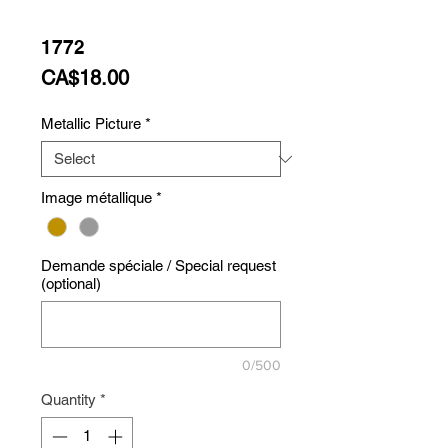
1772
Price
CA$18.00
Metallic Picture
*
Image métallique
*
Demande spéciale / Special request
(optional)
0/500
Quantity
*