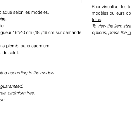
Pour visualiser les ta
 plaqué selon les modèles.
modèles ou leurs op
che.
Infos
.
ie.
To view the item size
options, press the
I
ngueur 16’’/40 cm (18’’/46 cm sur demande
sans plomb, sans cadmium.
du soleil.
ated according to the models.
 guaranteed.
free, cadmium free.
un.