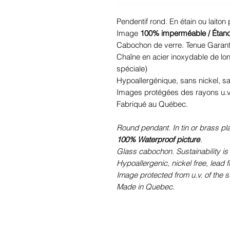
Pendentif rond. En étain ou laiton
Image
100% imperméable / Étan
Cabochon de verre. Tenue Garant
Chaîne en acier inoxydable de lo
spéciale)
Hypoallergénique, sans nickel, 
Images protégées des rayons u.v. 
Fabriqué au Québec.
Round pendant. In tin or brass pl
100% Waterproof picture
.
Glass cabochon. Sustainability is
Hypoallergenic, nickel free, lead 
Image protected from u.v. of the s
Made in Quebec.