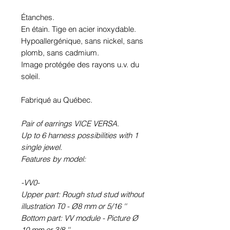
Étanches.
En étain. Tige en acier inoxydable.
Hypoallergénique, sans nickel, sans
plomb, sans cadmium.
Image protégée des rayons u.v. du
soleil.
Fabriqué au Québec.
Pair of earrings VICE VERSA.
Up to 6 harness possibilities with 1
single jewel.
Features by model:
-VV0-
Upper part: Rough stud stud without
illustration T0 - Ø8 mm or 5/16 ''
Bottom part: VV module - Picture Ø
10 mm or 3/8 ''