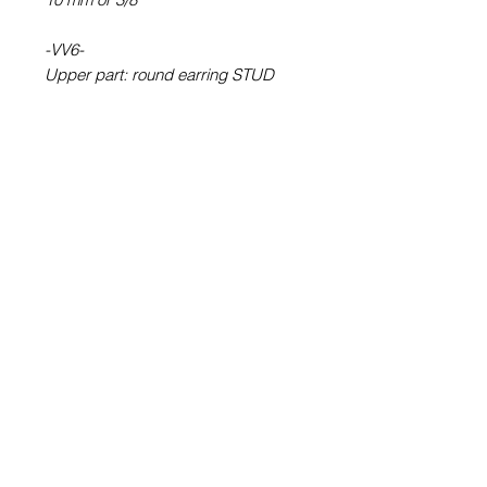
-VV6-
Upper part: round earring STUD
type (with rod) T6 - Picture Ø 6 mm
or ¼ ''
Bottom part: VV module - Picture Ø
10 mm or 3/8 ''
-VV60-
VV6 + 1 pair of stud stud raw
without illustration T0 - Ø 8 mm or
5/16 ''
100% Waterproof picture
.
Glass cabochon. Sustainability is
guaranteed.
Pewter. Stainless steel rod.
Hypoallergenic, nickel free, lead
free, cadmium free.