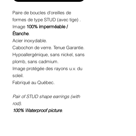
Paire de boucles d'oreilles de
formes de type STUD (avec tige) .
Image
100% imperméable /
Étanche
.
Acier inoxydable.
Cabochon de verre. Tenue Garantie.
Hypoallergénique, sans nickel, sans
plomb, sans cadmium.
Image protégée des rayons u.v. du
soleil.
Fabriqué au Québec.
Pair of STUD shape earrings (with
rod).
100% Waterproof picture
.
Stainless steel.
Glass cabochon. Sustainability is
guaranteed.