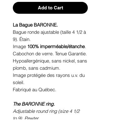
Add to Cart
La Bague BARONNE.
Bague ronde ajustable (taille 4 1/2 à
9). Étain.
Image
100% imperméable/étanche
.
Cabochon de verre. Tenue Garantie.
Hypoallergénique, sans nickel, sans
plomb, sans cadmium.
Image protégée des rayons u.v. du
soleil.
Fabriqué au Québec.
The BARONNE ring.
Adjustable round ring (size 4 1/2
to 9). Pewter.
100% waterproof picture.
Glass cabochon. Sustainability is
guaranteed.