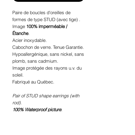
Paire de boucles d'oreilles de
formes de type STUD (avec tige) .
Image
100% imperméable /
Étanche
.
Acier inoxydable.
Cabochon de verre. Tenue Garantie.
Hypoallergénique, sans nickel, sans
plomb, sans cadmium.
Image protégée des rayons u.v. du
soleil.
Fabriqué au Québec.
Pair of STUD shape earrings (with
rod).
100% Waterproof picture
.
Stainless steel.
Glass cabochon. Sustainability is
guaranteed.