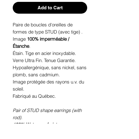
Add to Cart
Paire de boucles d'oreilles de
formes de type STUD (avec tige) .
Image
100% imperméable /
Étanche
.
Étain. Tige en acier inoxydable.
Verre Ultra Fin. Tenue Garantie.
Hypoallergénique, sans nickel, sans
plomb, sans cadmium.
Image protégée des rayons u.v. du
soleil.
Fabriqué au Québec.
Pair of STUD shape earrings (with
rod).
100% Waterproof picture
.
Pewter. Stainless steel rod.
Ultra-thin glass. Sustainability is