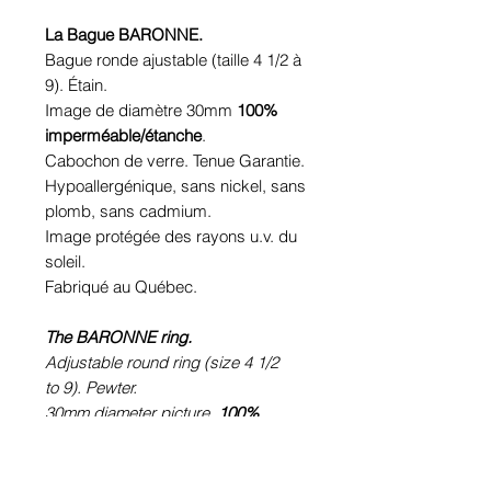
La Bague BARONNE.
Bague ronde ajustable (taille 4 1/2 à
9). Étain.
Image de diamètre 30mm
100%
imperméable/étanche
.
Cabochon de verre. Tenue Garantie.
Hypoallergénique, sans nickel, sans
plomb, sans cadmium.
Image protégée des rayons u.v. du
soleil.
Fabriqué au Québec.
The BARONNE ring.
Adjustable round ring (size 4 1/2
to 9). Pewter.
30mm diameter picture.
100%
waterproof picture.
Glass cabochon. Sustainability is
guaranteed.