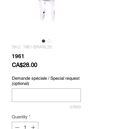
SKU: 1961-BRARL25
1961
Price
CA$28.00
Demande spéciale / Special request
(optional)
0/500
Quantity
*