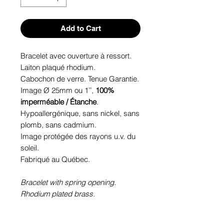
Add to Cart
Bracelet avec ouverture à ressort.
Laiton plaqué rhodium.
Cabochon de verre. Tenue Garantie.
Image Ø 25mm ou 1’’,
100%
imperméable / Étanche
.
Hypoallergénique, sans nickel, sans
plomb, sans cadmium.
Image protégée des rayons u.v. du
soleil.
Fabriqué au Québec.
Bracelet with spring opening.
Rhodium plated brass.
Glass cabochon. Sustainability is
guaranteed.