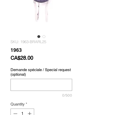
SKU: 1963-BRARL25
1963
Price
CA$28.00
Demande spéciale / Special request
(optional)
0/500
Quantity
*