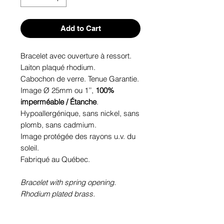
Add to Cart
Bracelet avec ouverture à ressort.
Laiton plaqué rhodium.
Cabochon de verre. Tenue Garantie.
Image Ø 25mm ou 1’’,
100%
imperméable / Étanche
.
Hypoallergénique, sans nickel, sans
plomb, sans cadmium.
Image protégée des rayons u.v. du
soleil.
Fabriqué au Québec.
Bracelet with spring opening.
Rhodium plated brass.
Glass cabochon. Sustainability is
guaranteed.