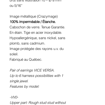
brut sans illustration T0 – Ø 8 mm
ou 5/16’’
Image métallique (Crazymage)
100% imperméable / Étanche.
Cabochon de verre. Tenue Garantie.
En étain. Tige en acier inoxydable.
Hypoallergénique, sans nickel, sans
plomb, sans cadmium.
Image protégée des rayons u.v. du
soleil.
Fabriqué au Québec.
Pair of earrings VICE VERSA.
Up to 6 harness possibilities with 1
single jewel.
Features by model:
-VV0-
Upper part: Rough stud stud without