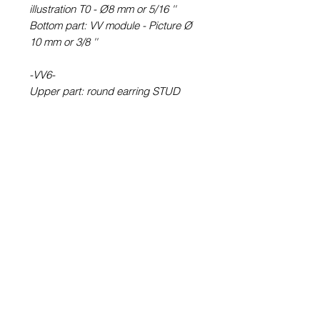
illustration T0 - Ø8 mm or 5/16 ''
Bottom part: VV module - Picture Ø
10 mm or 3/8 ''
-VV6-
Upper part: round earring STUD
type (with rod) T6 - Picture Ø 6 mm
or ¼ ''
Bottom part: VV module - Picture Ø
10 mm or 3/8 ''
-VV60-
VV6 + 1 pair of stud stud raw
without illustration T0 - Ø 8 mm or
5/16 ''
100% Waterproof Metallic picture
(Crazymage).
Glass cabochon. Sustainability is