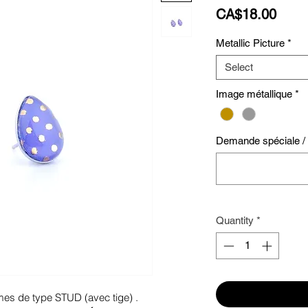
Price
CA$18.00
Metallic Picture
*
Select
Image métallique
*
Demande spéciale / S
Quantity
*
rmes de type STUD (avec tige) .