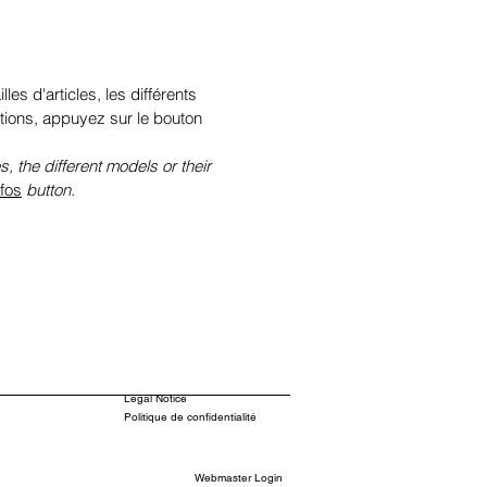
illes d'articles, les différents
tions, appuyez sur le bouton
s, the different models or their
nfos
button.
Legal Notice
Politique de confidentialité
Webmaster Login