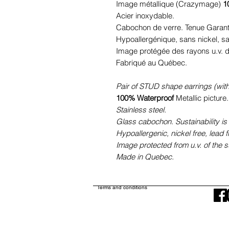
Image métallique (Crazymage)
1
Acier inoxydable.
Cabochon de verre. Tenue Garant
Hypoallergénique, sans nickel, 
Image protégée des rayons u.v. du
Fabriqué au Québec.
Pair of STUD shape earrings (with
100% Waterproof
Metallic picture.
Stainless steel.
Glass cabochon. Sustainability is
Hypoallergenic, nickel free, lead 
Image protected from u.v. of the s
Made in Quebec.
Terms and conditions