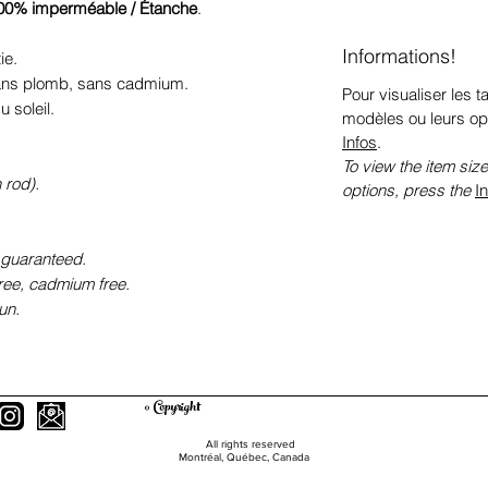
00% imperméable / Étanche
.
Informations!
ie.
sans plomb, sans cadmium.
Pour visualiser les ta
 soleil.
modèles ou leurs op
Infos
.
To view the item size
 rod).
options, press the
I
 guaranteed.
free, cadmium free.
un.
© Copyright
All rights reserved
Montréal, Québec, Canada