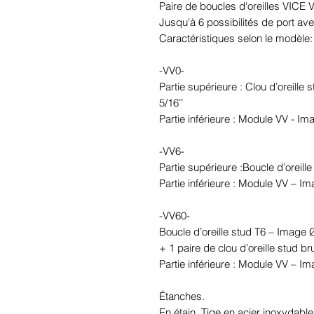
Paire de boucles d'oreilles VICE
Jusqu'à 6 possibilités de port ave
Caractéristiques selon le modèle:
-VV0-
Partie supérieure : Clou d’oreille
5/16’’
Partie inférieure : Module VV - I
-VV6-
Partie supérieure :Boucle d’oreil
Partie inférieure : Module VV – I
-VV60-
Boucle d’oreille stud T6 – Image
+ 1 paire de clou d’oreille stud br
Partie inférieure : Module VV – I
Étanches.
En étain. Tige en acier inoxydable