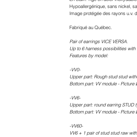
Hypoallergénique, sans nickel, 
Image protégée des rayons u.v. du
Fabriqué au Québec.
Pair of earrings VICE VERSA.
Up to 6 harness possibilities with 
Features by model:
-VV0-
Upper part: Rough stud stud withou
Bottom part: VV module - Picture 
-VV6-
Upper part: round earring STUD ty
Bottom part: VV module - Picture 
-VV60-
VV6 + 1 pair of stud stud raw witho