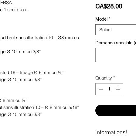
 VERSA.
Price
CA$28.00
c 1 seul bijou.
Model
*
Select
 stud brut sans illustration T0 – Ø8 mm ou
Demande spéciale (o
mage Ø 10 mm ou 3/8’’
le stud T6 – Image Ø 6 mm ou ¼’’
Quantity
*
mage Ø 10 mm ou 3/8’’
 Ø 6 mm ou ¼’’
ut sans illustration T0 – Ø 8 mm ou 5/16’’
mage Ø 10 mm ou 3/8’’
Informations!
.