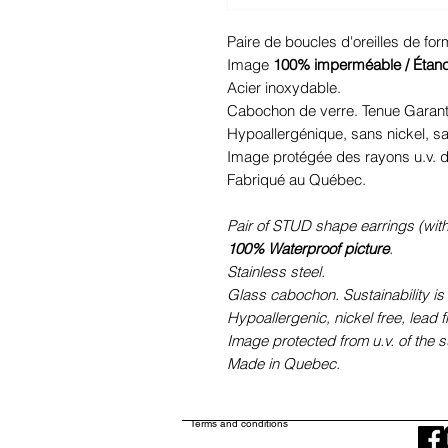
Paire de boucles d'oreilles de fo
Image
100% imperméable / Étan
Acier inoxydable.
Cabochon de verre. Tenue Garant
Hypoallergénique, sans nickel, 
Image protégée des rayons u.v. du
Fabriqué au Québec.
Pair of STUD shape earrings (with
100% Waterproof picture
.
Stainless steel.
Glass cabochon. Sustainability is
Hypoallergenic, nickel free, lead 
Image protected from u.v. of the s
Made in Quebec.
Terms and conditions