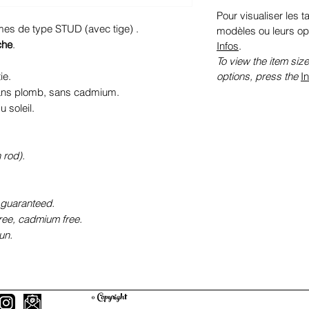
Pour visualiser les ta
rmes de type STUD (avec tige) .
modèles ou leurs op
che
.
Infos
.
To view the item size
options, press the
I
ie.
sans plomb, sans cadmium.
 soleil.
 rod).
 guaranteed.
free, cadmium free.
un.
© Copyright