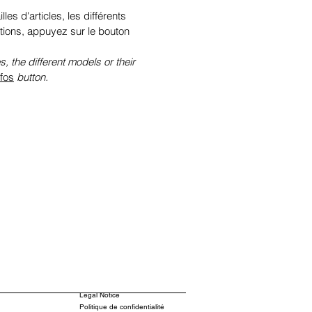
illes d'articles, les différents
tions, appuyez sur le bouton
s, the different models or their
nfos
button.
Legal Notice
Politique de confidentialité