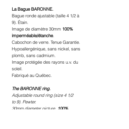
La Bague BARONNE.
Bague ronde ajustable (taille 4 1/2 à
9). Étain.
Image de diamètre 30mm
100%
imperméable/étanche
.
Cabochon de verre. Tenue Garantie.
Hypoallergénique, sans nickel, sans
plomb, sans cadmium.
Image protégée des rayons u.v. du
soleil.
Fabriqué au Québec.
The BARONNE ring.
Adjustable round ring (size 4 1/2
to 9). Pewter.
30mm diameter picture.
100%
waterproof picture.
Glass cabochon. Sustainability is
guaranteed.