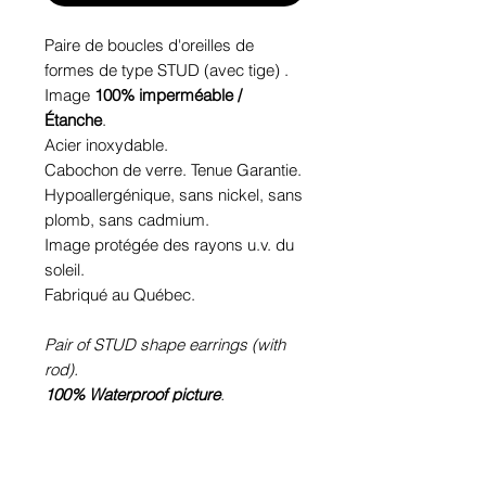
Paire de boucles d'oreilles de
formes de type STUD (avec tige) .
Image
100% imperméable /
Étanche
.
Acier inoxydable.
Cabochon de verre. Tenue Garantie.
Hypoallergénique, sans nickel, sans
plomb, sans cadmium.
Image protégée des rayons u.v. du
soleil.
Fabriqué au Québec.
Pair of STUD shape earrings (with
rod).
100% Waterproof picture
.
Stainless steel.
Glass cabochon. Sustainability is
guaranteed.