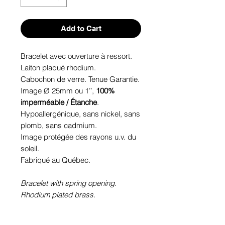
Add to Cart
Bracelet avec ouverture à ressort.
Laiton plaqué rhodium.
Cabochon de verre. Tenue Garantie.
Image Ø 25mm ou 1’’,
100%
imperméable / Étanche
.
Hypoallergénique, sans nickel, sans
plomb, sans cadmium.
Image protégée des rayons u.v. du
soleil.
Fabriqué au Québec.
Bracelet with spring opening.
Rhodium plated brass.
Glass cabochon. Sustainability is
guaranteed.