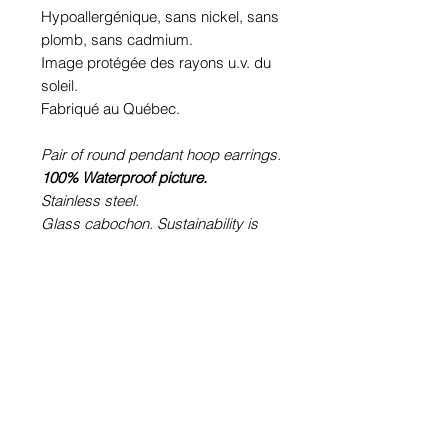
Hypoallergénique, sans nickel, sans
plomb, sans cadmium.
Image protégée des rayons u.v. du
soleil.
Fabriqué au Québec.
Pair of round pendant hoop earrings.
100% Waterproof picture.
Stainless steel.
Glass cabochon. Sustainability is
guaranteed.
Hypoallergenic, nickel free, lead
free, cadmium free.
Image protected from u.v. of the sun.
Made in Quebec.
Informations!
Pour visualiser les tailles d'articles,