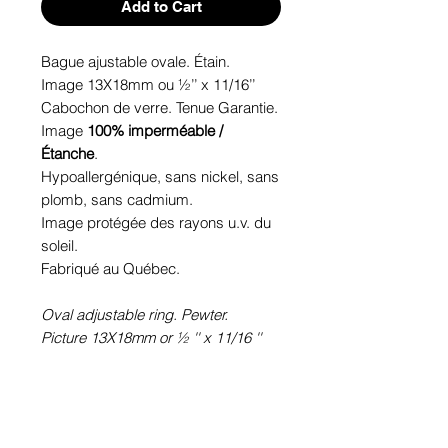
Add to Cart
Bague ajustable ovale. Étain.
Image 13X18mm ou ½’’ x 11/16’’
Cabochon de verre. Tenue Garantie.
Image
100% imperméable /
Étanche
.
Hypoallergénique, sans nickel, sans
plomb, sans cadmium.
Image protégée des rayons u.v. du
soleil.
Fabriqué au Québec.
Oval adjustable ring. Pewter.
Picture 13X18mm or ½ '' x 11/16 ''
Glass cabochon. Sustainability is
guaranteed.
100% waterproof
picture.
Hypoallergenic, nickel free, lead