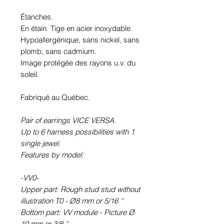
Étanches.
En étain. Tige en acier inoxydable.
Hypoallergénique, sans nickel, sans
plomb, sans cadmium.
Image protégée des rayons u.v. du
soleil.
Fabriqué au Québec.
Pair of earrings VICE VERSA.
Up to 6 harness possibilities with 1
single jewel.
Features by model:
-VV0-
Upper part: Rough stud stud without
illustration T0 - Ø8 mm or 5/16 ''
Bottom part: VV module - Picture Ø
10 mm or 3/8 ''