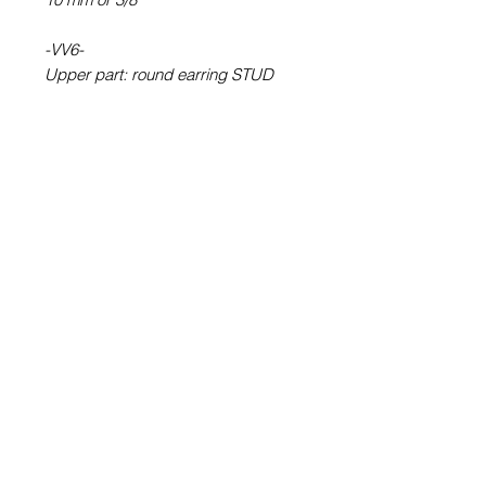
-VV6-
Upper part: round earring STUD
type (with rod) T6 - Picture Ø 6 mm
or ¼ ''
Bottom part: VV module - Picture Ø
10 mm or 3/8 ''
-VV60-
VV6 + 1 pair of stud stud raw
without illustration T0 - Ø 8 mm or
5/16 ''
100% Waterproof picture
.
Glass cabochon. Sustainability is
guaranteed.
Pewter. Stainless steel rod.
Hypoallergenic, nickel free, lead
free, cadmium free.