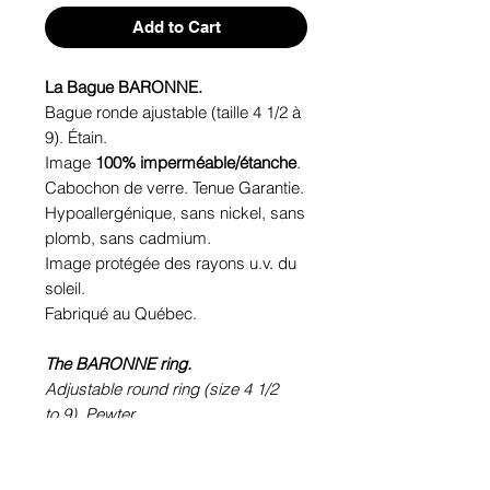
Add to Cart
La Bague BARONNE.
Bague ronde ajustable (taille 4 1/2 à
9). Étain.
Image
100% imperméable/étanche
.
Cabochon de verre. Tenue Garantie.
Hypoallergénique, sans nickel, sans
plomb, sans cadmium.
Image protégée des rayons u.v. du
soleil.
Fabriqué au Québec.
The BARONNE ring.
Adjustable round ring (size 4 1/2
to 9). Pewter.
100% waterproof picture.
Glass cabochon. Sustainability is
guaranteed.