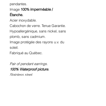
pendantes.
Image
100% imperméable /
Étanche.
Acier inoxydable.
Cabochon de verre. Tenue Garantie.
Hypoallergénique, sans nickel, sans
plomb, sans cadmium.
Image protégée des rayons u.v. du
soleil.
Fabriqué au Québec.
Pair of pendant earrings.
100% Waterproof picture.
Stainless steel.
Glass cabochon. Sustainability is
guaranteed.
Hypoallergenic, nickel free, lead
free, cadmium free.
Image protected from u.v. of the sun.