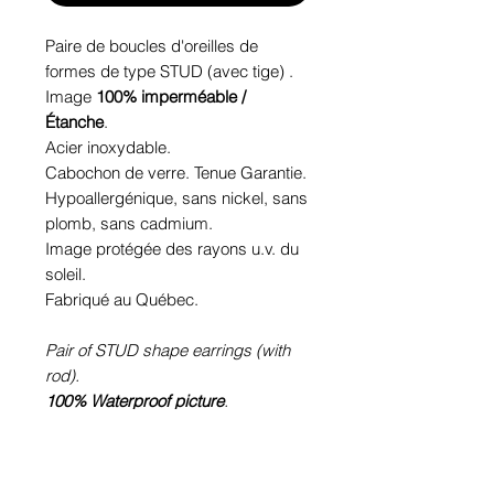
Paire de boucles d'oreilles de
formes de type STUD (avec tige) .
Image
100% imperméable /
Étanche
.
Acier inoxydable.
Cabochon de verre. Tenue Garantie.
Hypoallergénique, sans nickel, sans
plomb, sans cadmium.
Image protégée des rayons u.v. du
soleil.
Fabriqué au Québec.
Pair of STUD shape earrings (with
rod).
100% Waterproof picture
.
Stainless steel.
Glass cabochon. Sustainability is
guaranteed.