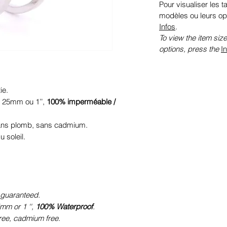
Pour visualiser les ta
modèles ou leurs op
Infos
.
To view the item size
options, press the
I
.
ie.
 25mm ou 1’’,
100% imperméable /
sans plomb, sans cadmium.
 soleil.
 guaranteed.
mm or 1 '',
100% Waterproof
.
free, cadmium free.