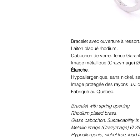
Bracelet avec ouverture à ressort
Laiton plaqué rhodium.
Cabochon de verre. Tenue Garant
Image métallique (Crazymage) Ø
Étanche
.
Hypoallergénique, sans nickel, 
Image protégée des rayons u.v. du
Fabriqué au Québec.
Bracelet with spring opening.
Rhodium plated brass.
Glass cabochon. Sustainability is
Metallic image (Crazymage) Ø 25
Hypoallergenic, nickel free, lead 