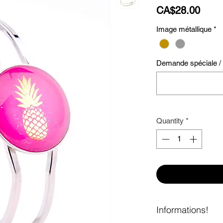
Price
CA$28.00
Image métallique
*
Demande spéciale / S
Quantity
*
Informations!