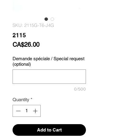
SKU: 2115G-T6-J4G
2115
Price
CA$26.00
Demande spéciale / Special request
(optional)
0/500
Quantity
*
Add to Cart