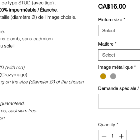
s de type STUD (avec tige) .
Price
CA$16.00
00% imperméable / Étanche
.
taille (diamètre Ø) de l'image choisie.
Picture size
*
Select
ie.
sans plomb, sans cadmium.
Matière
*
 soleil.
Select
D (with rod).
Image métallique
*
(Crazymage).
ng on the size (diameter Ø) of the chosen
Demande spéciale / S
 guaranteed.
free, cadmium free.
un.
Quantity
*