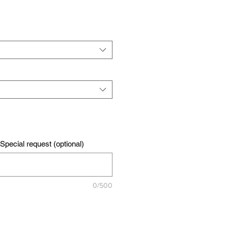
pecial request (optional)
0/500