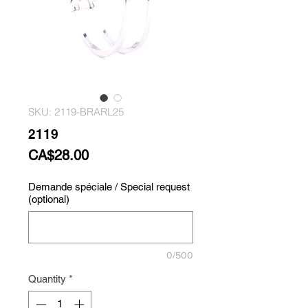
SKU: 2119-BRARL25
2119
Price
CA$28.00
Demande spéciale / Special request
(optional)
0/500
Quantity
*