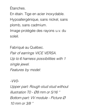
Étanches.
En étain. Tige en acier inoxydable.
Hypoallergénique, sans nickel, sans
plomb, sans cadmium.
Image protégée des rayons u.v. du
soleil.
Fabriqué au Québec.
Pair of earrings VICE VERSA.
Up to 6 harness possibilities with 1
single jewel.
Features by model:
-VV0-
Upper part: Rough stud stud without
illustration T0 - Ø8 mm or 5/16 ''
Bottom part: VV module - Picture Ø
10 mm or 3/8 ''