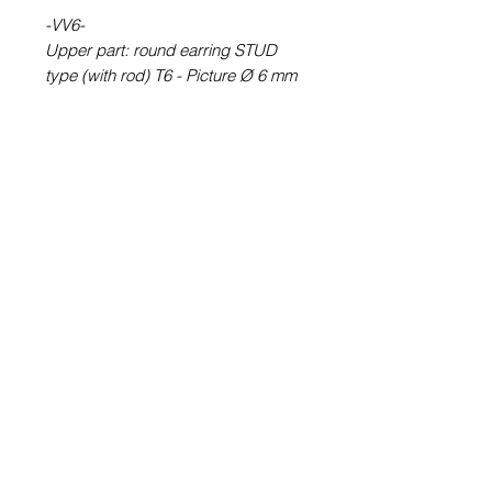
-VV6-
Upper part: round earring STUD
type (with rod) T6 - Picture Ø 6 mm
or ¼ ''
Bottom part: VV module - Picture Ø
10 mm or 3/8 ''
-VV60-
VV6 + 1 pair of stud stud raw
without illustration T0 - Ø 8 mm or
5/16 ''
100% Waterproof picture
.
Glass cabochon. Sustainability is
guaranteed.
Pewter. Stainless steel rod.
Hypoallergenic, nickel free, lead
free, cadmium free.
Image protected from u.v. of the sun.