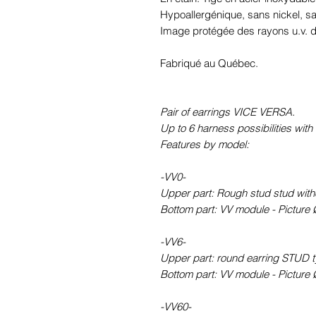
Hypoallergénique, sans nickel, 
Image protégée des rayons u.v. du
Fabriqué au Québec.
Pair of earrings VICE VERSA.
Up to 6 harness possibilities with 
Features by model:
-VV0-
Upper part: Rough stud stud withou
Bottom part: VV module - Picture 
-VV6-
Upper part: round earring STUD ty
Bottom part: VV module - Picture 
-VV60-