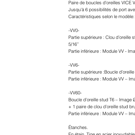
Paire de boucles d'oreilles VICE
Jusqu'à 6 possibilités de port ave
Caractéristiques selon le modèle:
-VV0-
Partie supérieure : Clou d’oreille
5/16’’
Partie inférieure : Module VV - I
-VV6-
Partie supérieure :Boucle d’oreil
Partie inférieure : Module VV – I
-VV60-
Boucle d’oreille stud T6 – Image
+ 1 paire de clou d’oreille stud br
Partie inférieure : Module VV – I
Étanches.
En étain. Tige en acier inoxydable