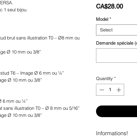
 VERSA.
Price
CA$28.00
c 1 seul bijou.
Model
*
Select
 stud brut sans illustration T0 – Ø8 mm ou
Demande spéciale (o
mage Ø 10 mm ou 3/8’’
le stud T6 – Image Ø 6 mm ou ¼’’
Quantity
*
mage Ø 10 mm ou 3/8’’
 Ø 6 mm ou ¼’’
ut sans illustration T0 – Ø 8 mm ou 5/16’’
mage Ø 10 mm ou 3/8’’
Informations!
.