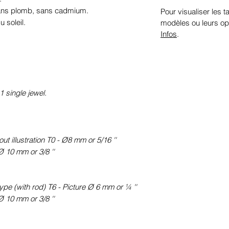
sans plomb, sans cadmium.
Pour visualiser les ta
 soleil.
modèles ou leurs op
Infos
.
1 single jewel.
t illustration T0 - Ø8 mm or 5/16 ''
Ø 10 mm or 3/8 ''
pe (with rod) T6 - Picture Ø 6 mm or ¼ ''
Ø 10 mm or 3/8 ''