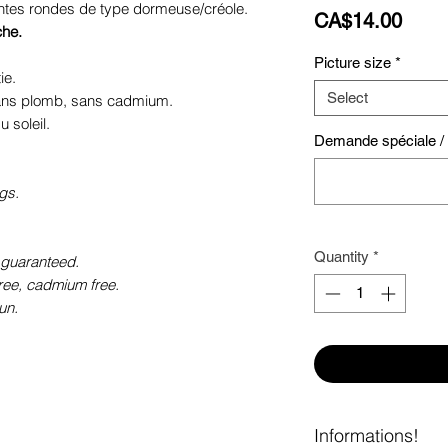
antes rondes de type dormeuse/créole.
Price
CA$14.00
che.
Picture size
*
ie.
Select
sans plomb, sans cadmium.
 soleil.
Demande spéciale / S
gs.
Quantity
*
 guaranteed.
free, cadmium free.
un.
Informations!