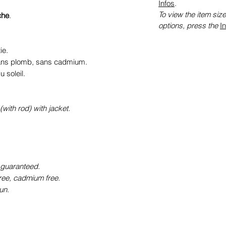
Infos
.
To view the item size
che
.
options, press the
I
ie.
sans plomb, sans cadmium.
 soleil.
with rod) with jacket.
 guaranteed.
free, cadmium free.
un.