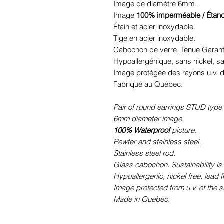
Image de diamètre 6mm.
Image
100% imperméable / Étan
Étain et acier inoxydable.
Tige en acier inoxydable.
Cabochon de verre. Tenue Garant
Hypoallergénique, sans nickel, 
Image protégée des rayons u.v. du
Fabriqué au Québec.
Pair of round earrings STUD type (
6mm diameter image.
100% Waterproof
picture
.
Pewter and stainless steel.
Stainless steel rod.
Glass cabochon. Sustainability is
Hypoallergenic, nickel free, lead 
Image protected from u.v. of the s
Made in Quebec.