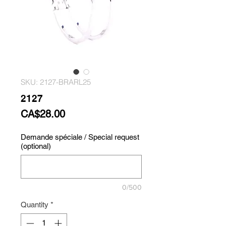
SKU: 2127-BRARL25
2127
Price
CA$28.00
Demande spéciale / Special request
(optional)
0/500
Quantity
*