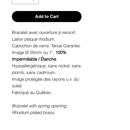
Add to Cart
Bracelet avec ouverture à ressort.
Laiton plaqué rhodium.
Cabochon de verre. Tenue Garantie.
Image Ø 25mm ou 1’’,
100%
imperméable / Étanche
.
Hypoallergénique, sans nickel, sans
plomb, sans cadmium.
Image protégée des rayons u.v. du
soleil.
Fabriqué au Québec.
Bracelet with spring opening.
Rhodium plated brass.
Glass cabochon. Sustainability is
guaranteed.