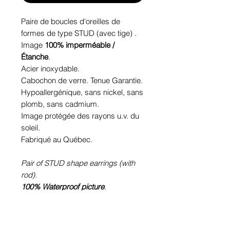
Paire de boucles d'oreilles de
formes de type STUD (avec tige) .
Image
100% imperméable /
Étanche
.
Acier inoxydable.
Cabochon de verre. Tenue Garantie.
Hypoallergénique, sans nickel, sans
plomb, sans cadmium.
Image protégée des rayons u.v. du
soleil.
Fabriqué au Québec.
Pair of STUD shape earrings (with
rod).
100% Waterproof picture
.
Stainless steel.
Glass cabochon. Sustainability is
guaranteed.