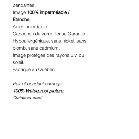
pendantes.
Image
100% imperméable /
Étanche.
Acier inoxydable.
Cabochon de verre. Tenue Garantie.
Hypoallergénique, sans nickel, sans
plomb, sans cadmium.
Image protégée des rayons u.v. du
soleil.
Fabriqué au Québec.
Pair of pendant earrings.
100% Waterproof picture.
Stainless steel.
Glass cabochon. Sustainability is
guaranteed.
Hypoallergenic, nickel free, lead
free, cadmium free.
Image protected from u.v. of the sun.