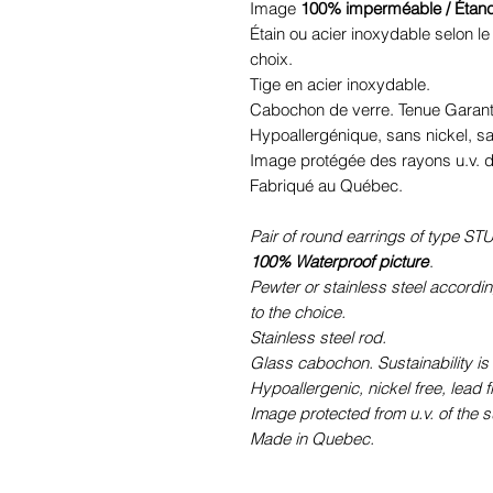
Image
100% imperméable / Étan
Étain ou acier inoxydable selon l
choix.
Tige en acier inoxydable.
Cabochon de verre. Tenue Garant
Hypoallergénique, sans nickel, 
Image protégée des rayons u.v. du
Fabriqué au Québec.
Pair of round earrings of type STU
100% Waterproof picture
.
Pewter or stainless steel accordi
to the choice.
Stainless steel rod.
Glass cabochon. Sustainability is
Hypoallergenic, nickel free, lead 
Image protected from u.v. of the s
Made in Quebec.