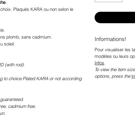
che
.
e choix. Plaqués KARA ou non selon le
ie.
sans plomb, sans cadmium.
Informations!
 soleil.
Pour visualiser les ta
modèles ou leurs op
Infos
.
D (with rod).
To view the item size
options, press the
I
ng to choice.Plated KARA or not according
 guaranteed.
free, cadmium free.
un.