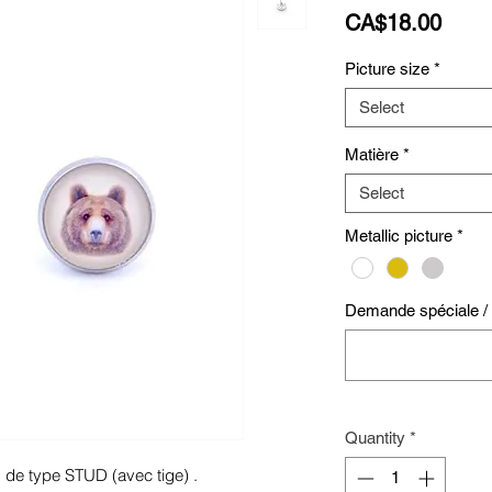
Price
CA$18.00
Picture size
*
Select
Matière
*
Select
Metallic picture
*
Demande spéciale / S
Quantity
*
s de type STUD (avec tige) .