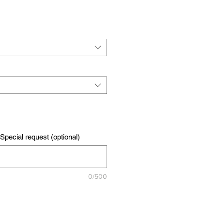
pecial request (optional)
0/500