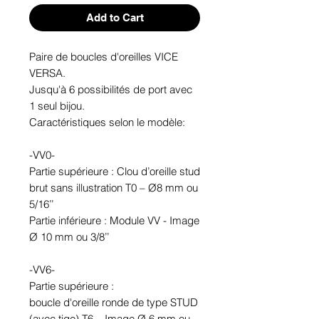
Add to Cart
Paire de boucles d'oreilles VICE
VERSA.
Jusqu'à 6 possibilités de port avec
1 seul bijou.
Caractéristiques selon le modèle:
-VV0-
Partie supérieure : Clou d’oreille stud
brut sans illustration T0 – Ø8 mm ou
5/16’’
Partie inférieure : Module VV - Image
Ø 10 mm ou 3/8’’
-VV6-
Partie supérieure :
boucle d'oreille ronde de type STUD
(avec tige) T6 – Image Ø 6 mm ou