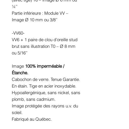
¼’’
Partie inférieure : Module VV –
Image Ø 10 mm ou 3/8’’
-VV60-
VV6 + 1 paire de clou d’oreille stud
brut sans illustration T0 – Ø 8 mm
ou 5/16’’
Image
100% imperméable /
Étanche.
Cabochon de verre. Tenue Garantie.
En étain. Tige en acier inoxydable.
Hypoallergénique, sans nickel, sans
plomb, sans cadmium.
Image protégée des rayons u.v. du
soleil.
Fabriqué au Québec.