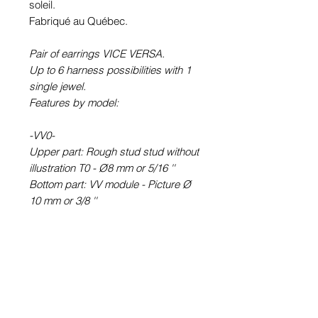
soleil.
Fabriqué au Québec.
Pair of earrings VICE VERSA.
Up to 6 harness possibilities with 1
single jewel.
Features by model:
-VV0-
Upper part: Rough stud stud without
illustration T0 - Ø8 mm or 5/16 ''
Bottom part: VV module - Picture Ø
10 mm or 3/8 ''
-VV6-
Upper part: round earring STUD
type (with rod) T6 - Picture Ø 6 mm
or ¼ ''
Bottom part: VV module - Picture Ø
10 mm or 3/8 ''