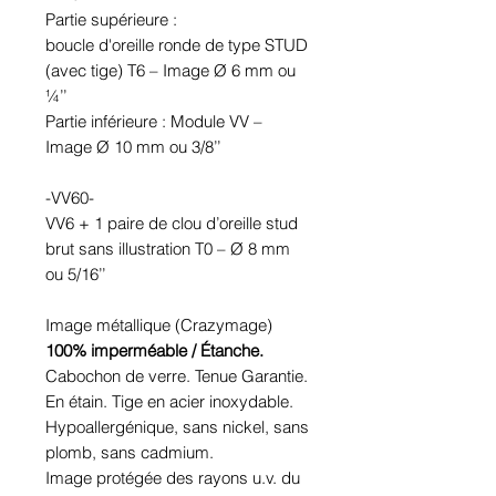
Partie supérieure :
boucle d'oreille ronde de type STUD
(avec tige) T6 – Image Ø 6 mm ou
¼’’
Partie inférieure : Module VV –
Image Ø 10 mm ou 3/8’’
-VV60-
VV6 + 1 paire de clou d’oreille stud
brut sans illustration T0 – Ø 8 mm
ou 5/16’’
Image métallique (Crazymage)
100% imperméable / Étanche.
Cabochon de verre. Tenue Garantie.
En étain. Tige en acier inoxydable.
Hypoallergénique, sans nickel, sans
plomb, sans cadmium.
Image protégée des rayons u.v. du