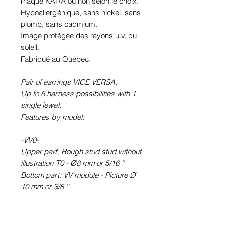
Plaqué KARA ou non selon le choix.
Hypoallergénique, sans nickel, sans
plomb, sans cadmium.
Image protégée des rayons u.v. du
soleil.
Fabriqué au Québec.
Pair of earrings VICE VERSA.
Up to 6 harness possibilities with 1
single jewel.
Features by model:
-VV0-
Upper part: Rough stud stud without
illustration T0 - Ø8 mm or 5/16 ''
Bottom part: VV module - Picture Ø
10 mm or 3/8 ''
-VV6-
Upper part: round earring STUD