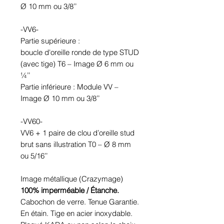
Ø 10 mm ou 3/8’’
-VV6-
Partie supérieure :
boucle d'oreille ronde de type STUD
(avec tige) T6 – Image Ø 6 mm ou
¼’’
Partie inférieure : Module VV –
Image Ø 10 mm ou 3/8’’
-VV60-
VV6 + 1 paire de clou d’oreille stud
brut sans illustration T0 – Ø 8 mm
ou 5/16’’
Image métallique (Crazymage)
100% imperméable / Étanche.
Cabochon de verre. Tenue Garantie.
En étain. Tige en acier inoxydable.