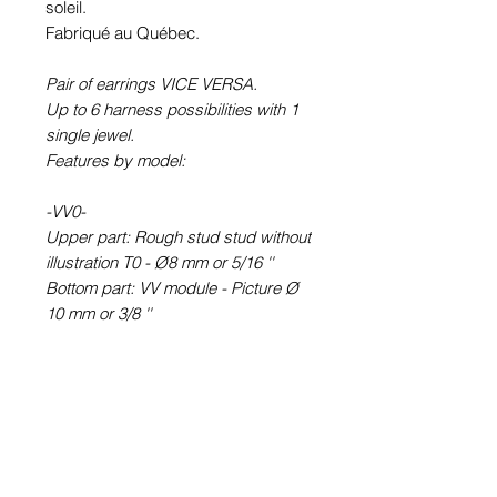
soleil.
Fabriqué au Québec.
Pair of earrings VICE VERSA.
Up to 6 harness possibilities with 1
single jewel.
Features by model:
-VV0-
Upper part: Rough stud stud without
illustration T0 - Ø8 mm or 5/16 ''
Bottom part: VV module - Picture Ø
10 mm or 3/8 ''
-VV6-
Upper part: round earring STUD
type (with rod) T6 - Picture Ø 6 mm
or ¼ ''
Bottom part: VV module - Picture Ø
10 mm or 3/8 ''