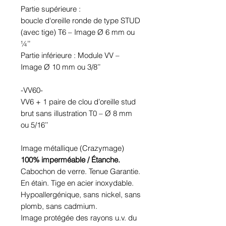
Partie supérieure :
boucle d'oreille ronde de type STUD
(avec tige) T6 – Image Ø 6 mm ou
¼’’
Partie inférieure : Module VV –
Image Ø 10 mm ou 3/8’’
-VV60-
VV6 + 1 paire de clou d’oreille stud
brut sans illustration T0 – Ø 8 mm
ou 5/16’’
Image métallique (Crazymage)
100% imperméable / Étanche.
Cabochon de verre. Tenue Garantie.
En étain. Tige en acier inoxydable.
Hypoallergénique, sans nickel, sans
plomb, sans cadmium.
Image protégée des rayons u.v. du