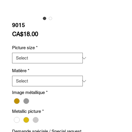
9015
Price
CA$18.00
Picture size
*
Matière
*
Image métallique
*
Metallic picture
*
Demande spéciale / Special request