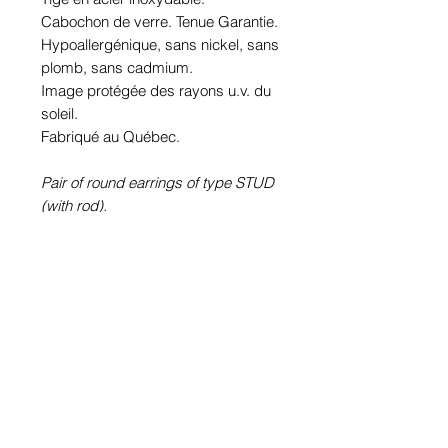
Cabochon de verre. Tenue Garantie.
Hypoallergénique, sans nickel, sans
plomb, sans cadmium.
Image protégée des rayons u.v. du
soleil.
Fabriqué au Québec.
Pair of round earrings of type STUD
(with rod).
100% Waterproof Metallic picture
(Crazymage).
Pewter or stainless steel depending
according to choice. Plated KARA or
not according to the choice.
Stainless steel rod.
Glass cabochon. Sustainability is
guaranteed.
Hypoallergenic, nickel free, lead
free, cadmium free.