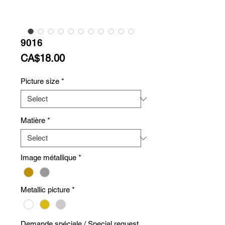
9016
Price
CA$18.00
Picture size
*
Matière
*
Image métallique
*
Metallic picture
*
Demande spéciale / Special request