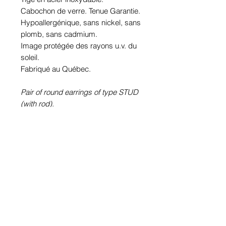
Cabochon de verre. Tenue Garantie.
Hypoallergénique, sans nickel, sans
plomb, sans cadmium.
Image protégée des rayons u.v. du
soleil.
Fabriqué au Québec.
Pair of round earrings of type STUD
(with rod).
100% Waterproof Metallic picture
(Crazymage).
Pewter or stainless steel depending
according to choice. Plated KARA or
not according to the choice.
Stainless steel rod.
Glass cabochon. Sustainability is
guaranteed.
Hypoallergenic, nickel free, lead
free, cadmium free.