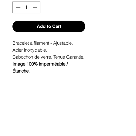
Add to Cart
Bracelet à filament - Ajustable.
Acier inoxydable.
Cabochon de verre. Tenue Garantie.
Image 100% imperméable /
Étanche
.
Hypoallergénique, sans nickel, sans
plomb, sans cadmium.
Image protégée des rayons u.v. du
soleil.
Fabriqué au Québec.
Informations!
Pour visualiser les tailles d'articles,